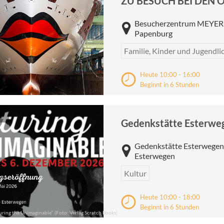
ZU BESUCH BEI DEN 
Besucherzentrum MEYE
Papenburg
Familie, Kinder und Jugendli
Heute 10:00 - 16:00
Beginnt in 6 Stunden
Gedenkstätte Esterwegen
Esterwegen
Kultur
Heute 10:00 - 18:00
Beginnt in 6 Stunden
ring the Unimaginable“ (Foto: Verlag Scratch Books)