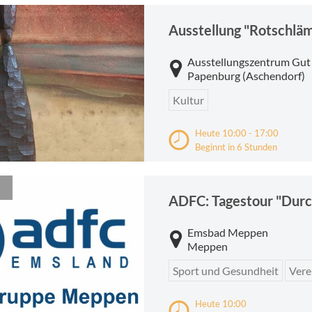
Ausstellung "Rotschläm
Ausstellungszentrum Gut
Papenburg (Aschendorf)
Kultur
Heute 10:00 - 17:00
Beginnt in 6 Stunden
ADFC: Tagestour "Durc
Emsbad Meppen
Meppen
Sport und Gesundheit
Vere
Heute 10:00