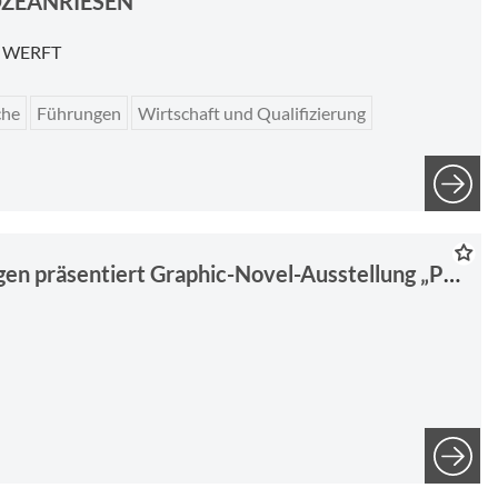
OZEANRIESEN
R WERFT
che
Führungen
Wirtschaft und Qualifizierung
Gedenkstätte Esterwegen präsentiert Graphic-Novel-Ausstellung „Picturing the Unimaginable“