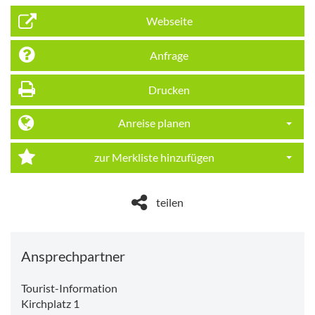
Webseite
Anfrage
Drucken
Anreise planen
Dropdo
zur Merkliste hinzufügen
Dropdo
teilen
Ansprechpartner
Tourist-Information
Kirchplatz 1