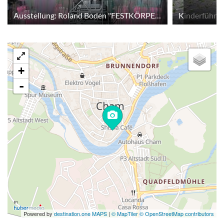
Ausstellung: Roland Boden "FESTKÖRPERBETRACHTUNG"
Kinderführu
+
-
Powered by
destination.one MAPS
|
© MapTiler © OpenStreetMap contributors