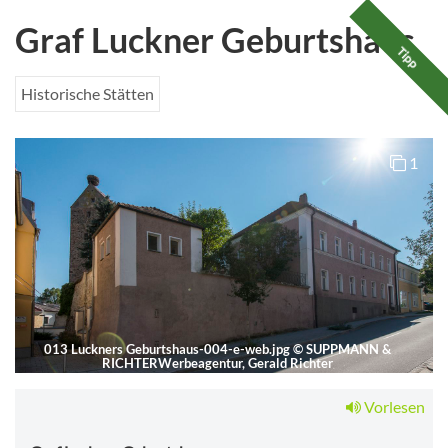
Graf Luckner Geburtshaus
Tipp
Historische Stätten
1
013 Luckners Geburtshaus-004-e-web.jpg
©
SUPPMANN &
RICHTERWerbeagentur, Gerald Richter
Vorlesen