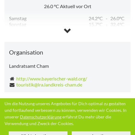
26.0
°C
Aktuell vor Ort
Samstag
24.2°C
-
26.0°C
Sonntag
15.7°C
-
32.4°C
Montag
19.6°C
-
32.6°C
Dienstag
16.3°C
-
28.2°C
Mittwoch
12.4°C
-
28.2°C
Donnerstag
12.7°C
-
30.1°C
Organisation
Landratsamt Cham
http://www.bayerischer-wald.org/
touristik@lra.landkreis-cham.de
Um die Nutzung unseres Angebotes für Dich optimal zu gestalten
Zurück
und fortlaufend verbessern zu können, verwenden wir Cookies. In
unserer
Datenschutzerklärung
erfährst Du mehr über die
Quelle:
destination.one
Organisation:
Verwendung und Zweck der Cookies.
Landratsamt Cham
Zuletzt geändert am 15.09.2025