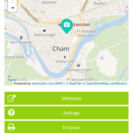
-
Powered by
destination.one MAPS
|
© MapTiler © OpenStreetMap contributors
Webseite
Anfrage
Drucken