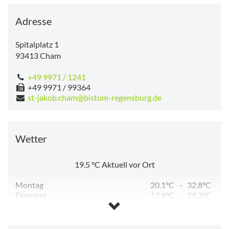
Adresse
Spitalplatz 1
93413
Cham
+49 9971 / 1241
+49 9971 / 99364
st-jakob.cham@bistum-regensburg.de
Wetter
19.5
°C
Aktuell vor Ort
Montag
20.1°C
-
32.8°C
Dienstag
17.9°C
-
29.2°C
Mittwoch
12.3°C
-
27.8°C
Donnerstag
12.3°C
-
28.4°C
Freitag
12.9°C
-
30.2°C