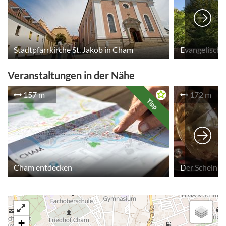
Stadtpfarrkirche St. Jakob in Cham
Evangelische 
Veranstaltungen in der Nähe
157 m
172 m
Tipp
Cham entdecken
Der Schein tr
+