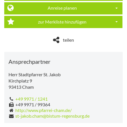
Anreise planen
Dropdo
zur Merkliste hinzufügen
Dropdo
teilen
Ansprechpartner
Herr Stadtpfarrer St. Jakob
Kirchplatz 9
93413
Cham
+49 9971 / 1241
+49 9971 / 99364
http://www.pfarrei-cham.de/
st-jakob.cham@bistum-regensburg.de