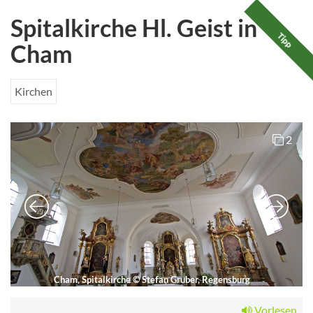
Spitalkirche Hl. Geist in
Tipp
Cham
Kirchen
2
Cham, Spitalkirche
©
Stefan Gruber, Regensburg
Vorlesen