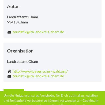
Samstag
15.0°C
-
16.1°C
Autor
Landratsamt Cham
93413
Cham
touristik@lra.landkreis-cham.de
Organisation
Landratsamt Cham
http://www.bayerischer-wald.org/
touristik@lra.landkreis-cham.de
Zurück
Um die Nutzung unseres Angebotes für Dich optimal zu gestalten
und fortlaufend verbessern zu können, verwenden wir Cookies. In
Quelle:
Landratsamt Cham
destination.one