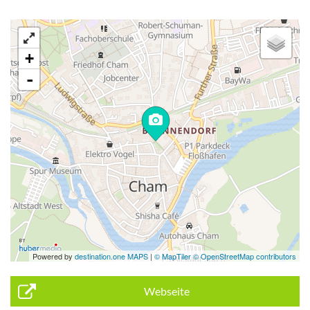
+
-
Powered by
destination.one MAPS
|
© MapTiler © OpenStreetMap contributors
Webseite