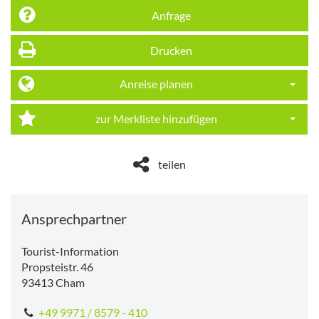
Anfrage
Drucken
Anreise planen
Dropdo
zur Merkliste hinzufügen
Dropdo
teilen
Ansprechpartner
Tourist-Information
Propsteistr. 46
93413
Cham
+49 9971 / 8579 - 410