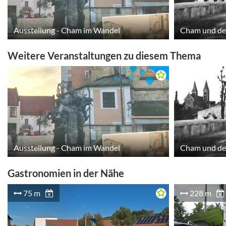
Ausstellung - Cham im Wandel
Cham und der
Weitere Veranstaltungen zu diesem Thema
Ausstellung - Cham im Wandel
Cham und der
Gastronomien in der Nähe
75 m
228 m