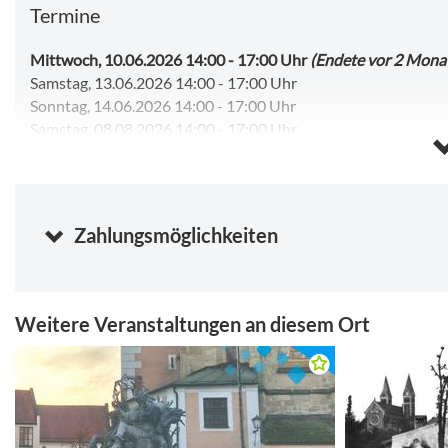
Termine
Mittwoch, 10.06.2026 14:00
-
17:00 Uhr
(Endete vor 2 Mona
Samstag, 13.06.2026 14:00
-
17:00 Uhr
Sonntag, 14.06.2026 14:00
-
17:00 Uhr
Samstag, 08.08.2026 14:00
-
17:00 Uhr
Sonntag, 09.08.2026 14:00
-
17:00 Uhr
Mittwoch, 12.08.2026 14:00
-
17:00 Uhr
Samstag, 15.08.2026 14:00
-
17:00 Uhr
Sonntag, 16.08.2026 14:00
-
17:00 Uhr
Zahlungsmöglichkeiten
Mittwoch, 19.08.2026 14:00
-
17:00 Uhr
Samstag, 22.08.2026 14:00
-
17:00 Uhr
Kalender anzeigen
Weitere Veranstaltungen an diesem Ort