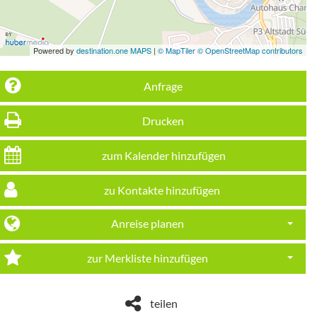
Powered by
destination.one MAPS
|
© MapTiler © OpenStreetMap contributors
Anfrage
Drucken
zum Kalender hinzufügen
zu Kontakte hinzufügen
Anreise planen
Dropdo
zur Merkliste hinzufügen
Dropdo
teilen