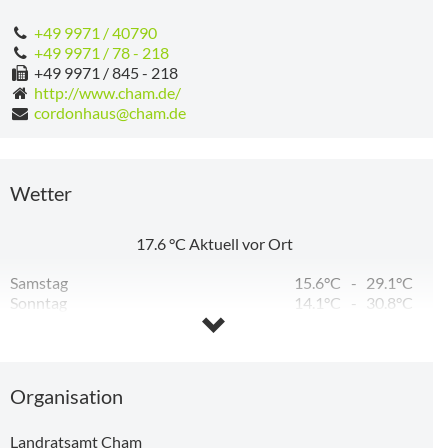
+49 9971 / 40790
+49 9971 / 78 - 218
+49 9971 / 845 - 218
http://www.cham.de/
cordonhaus@cham.de
10,66 km
Wetter
17.6
°C
Aktuell vor Ort
Samstag
15.6°C
-
29.1°C
Ausstellung: Roland Boden "FESTKÖRPERBETRACHTUNG"
"PERSPEKTIVEN“ – Foto-Desperados feiern Premieren Ausstellung im Rathaus Roding
Sonntag
14.1°C
-
30.8°C
Montag
17.2°C
-
32.9°C
Dienstag
18.4°C
-
27.9°C
Mittwoch
13.5°C
-
27.4°C
260 m
Organisation
Landratsamt Cham