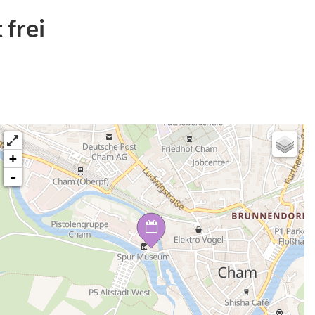
 frei
+
-