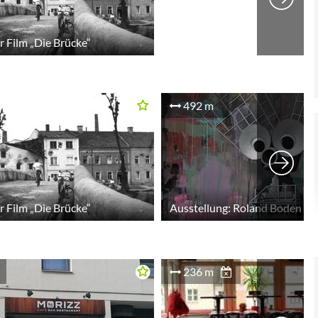
 Film „Die Brücke“
492 m
 Film „Die Brücke“
236 m