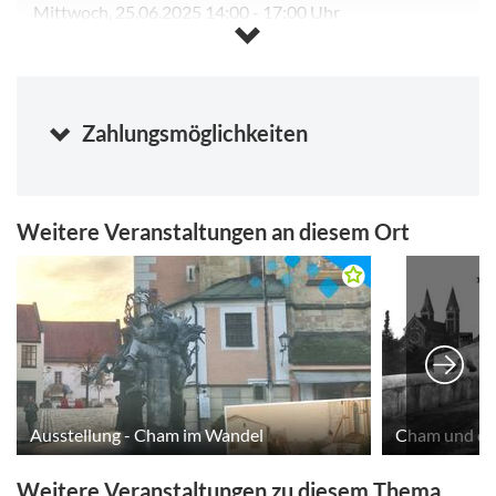
Mittwoch, 25.06.2025 14:00
-
17:00 Uhr
Samstag, 08.08.2026 14:00
-
17:00 Uhr
Sonntag, 09.08.2026 14:00
-
17:00 Uhr
Mittwoch, 12.08.2026 14:00
-
17:00 Uhr
Zahlungsmöglichkeiten
Kalender anzeigen
Weitere Veranstaltungen an diesem Ort
Ausstellung - Cham im Wandel
Cham und der
Weitere Veranstaltungen zu diesem Thema