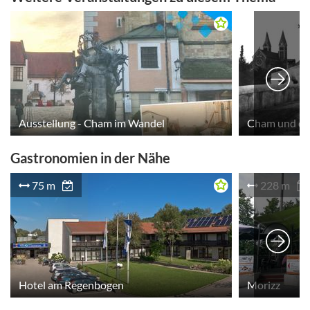
Ausstellung - Cham im Wandel
Cham und der
Gastronomien in der Nähe
75 m
228 m
Hotel am Regenbogen
Morizz