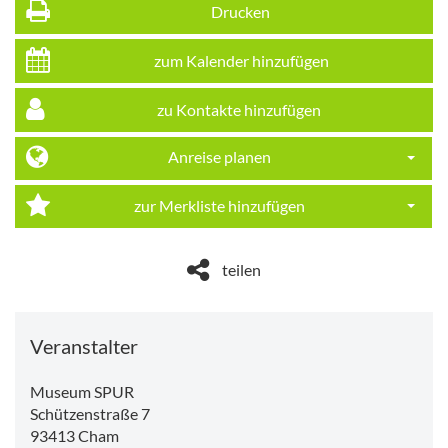
Drucken
zum Kalender hinzufügen
zu Kontakte hinzufügen
Anreise planen
Dropdo
zur Merkliste hinzufügen
Dropdo
teilen
Veranstalter
Museum SPUR
Schützenstraße 7
93413
Cham