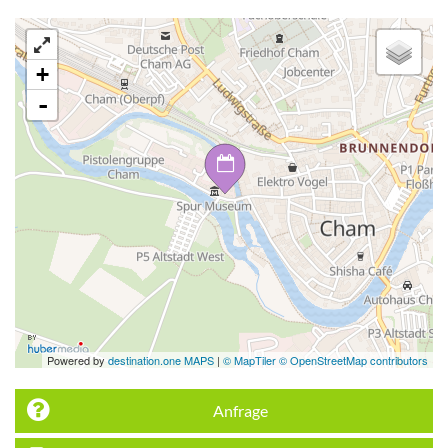
+
-
Powered by
destination.one MAPS
|
© MapTiler © OpenStreetMap contributors
Anfrage