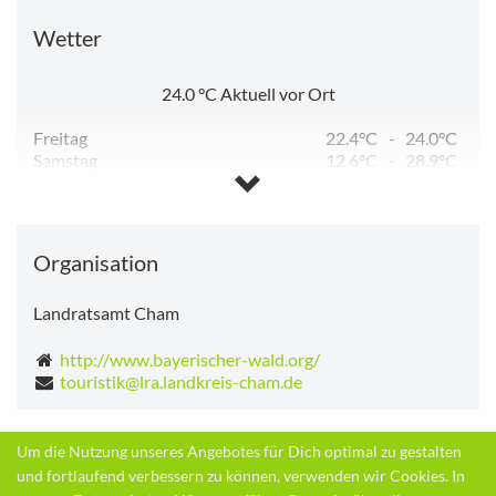
Wetter
24.0
°C
Aktuell vor Ort
Freitag
22.4°C
-
24.0°C
Samstag
12.6°C
-
28.9°C
Sonntag
14.6°C
-
30.8°C
Montag
18.3°C
-
33.2°C
Dienstag
18.1°C
-
30.1°C
Mittwoch
15.0°C
-
29.3°C
Organisation
Landratsamt Cham
http://www.bayerischer-wald.org/
touristik@lra.landkreis-cham.de
Um die Nutzung unseres Angebotes für Dich optimal zu gestalten
Zurück
und fortlaufend verbessern zu können, verwenden wir Cookies. In