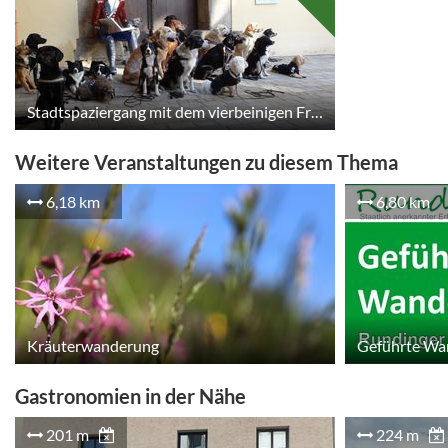
Stadtspaziergang mit dem vierbeinigen Freund
Weitere Veranstaltungen zu diesem Thema
6,18 km
6,80 km
Kräuterwanderung
Gastronomien in der Nähe
201 m
224 m