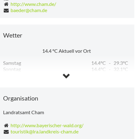
http://www.cham.de/
baeder@cham.de
Wetter
14.4
°C
Aktuell vor Ort
Samstag
14.4°C
-
29.3°C
Sonntag
14.4°C
-
32.1°C
Montag
16.8°C
-
32.6°C
Dienstag
18.9°C
-
28.8°C
Mittwoch
14.0°C
-
28.6°C
Donnerstag
13.8°C
-
15.5°C
Organisation
Landratsamt Cham
http://www.bayerischer-wald.org/
touristik@lra.landkreis-cham.de
267 m