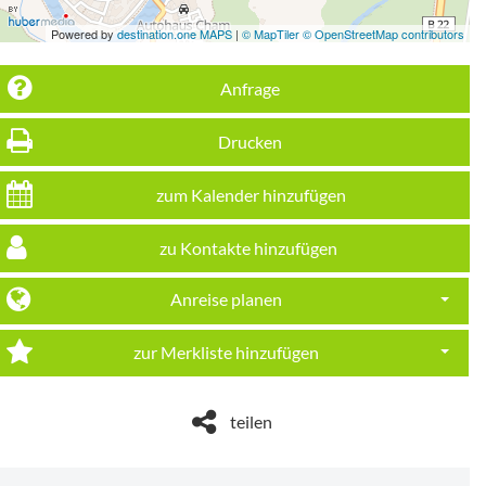
Powered by
destination.one MAPS
|
© MapTiler © OpenStreetMap contributors
Anfrage
Drucken
zum Kalender hinzufügen
zu Kontakte hinzufügen
Anreise planen
Dropdo
zur Merkliste hinzufügen
Dropdo
teilen