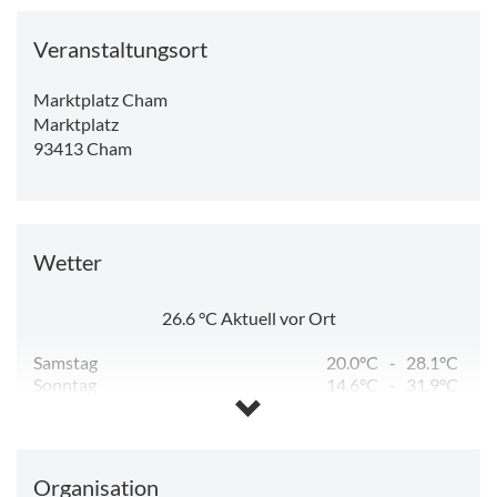
Veranstaltungsort
Marktplatz Cham
Marktplatz
93413
Cham
Wetter
26.6
°C
Aktuell vor Ort
Samstag
20.0°C
-
28.1°C
Sonntag
14.6°C
-
31.9°C
Montag
17.7°C
-
32.9°C
Dienstag
18.6°C
-
29.6°C
Mittwoch
15.5°C
-
28.4°C
Donnerstag
13.3°C
-
29.3°C
Organisation