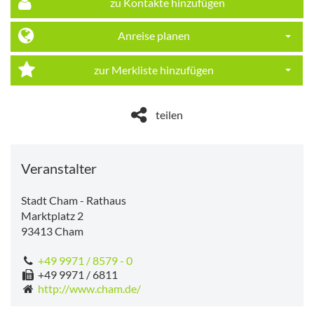
zu Kontakte hinzufügen
Anreise planen
Dropdo
zur Merkliste hinzufügen
Dropdo
teilen
Veranstalter
Stadt Cham - Rathaus
Marktplatz 2
93413
Cham
+49 9971 / 8579 - 0
+49 9971 / 6811
http://www.cham.de/