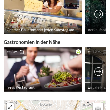
Chamer Bauernmarkt jeden Samstag am Marktplatz
Verkaufsoffe
Gastronomien in der Nähe
3 m
12 m
freys Restaurant
Eiscafè Pizza