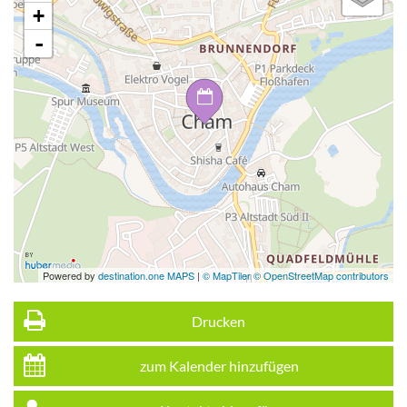
+
-
Powered by
destination.one MAPS
|
© MapTiler © OpenStreetMap contributors
Drucken
zum Kalender hinzufügen