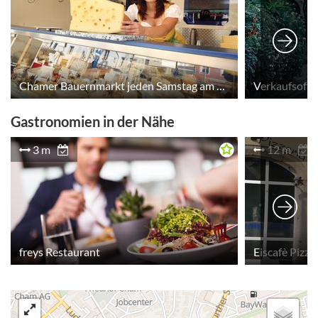
Chamer Bauernmarkt jeden Samstag am Marktplatz
Verkaufsoffe
Gastronomien in der Nähe
3 m
12 m
freys Restaurant
Eiscafè Pizza