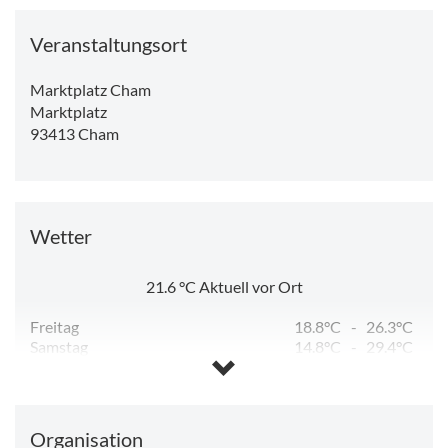
Veranstaltungsort
Marktplatz Cham
Marktplatz
93413
Cham
Wetter
21.6
°C
Aktuell vor Ort
Freitag
18.8°C
-
26.3°C
Samstag
14.8°C
-
29.4°C
Sonntag
14.5°C
-
31.4°C
Montag
18.6°C
-
33.7°C
Dienstag
17.7°C
-
29.7°C
Mittwoch
15.1°C
-
18.2°C
Organisation