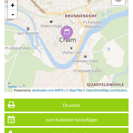
+
-
Powered by
destination.one MAPS
|
© MapTiler © OpenStreetMap contributors
Drucken
zum Kalender hinzufügen