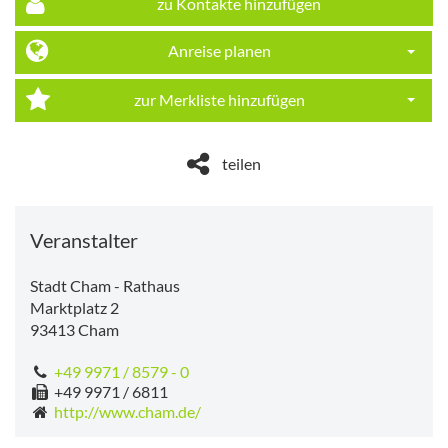
zu Kontakte hinzufügen
Anreise planen
Dropdo
zur Merkliste hinzufügen
Dropdo
teilen
Veranstalter
Stadt Cham - Rathaus
Marktplatz 2
93413
Cham
+49 9971 / 8579 - 0
+49 9971 / 6811
http://www.cham.de/