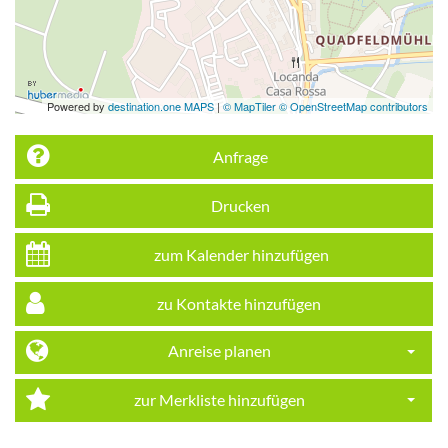
Powered by
destination.one MAPS
|
© MapTiler © OpenStreetMap contributors
Anfrage
Drucken
zum Kalender hinzufügen
zu Kontakte hinzufügen
Anreise planen
Dropdo
zur Merkliste hinzufügen
Dropdo