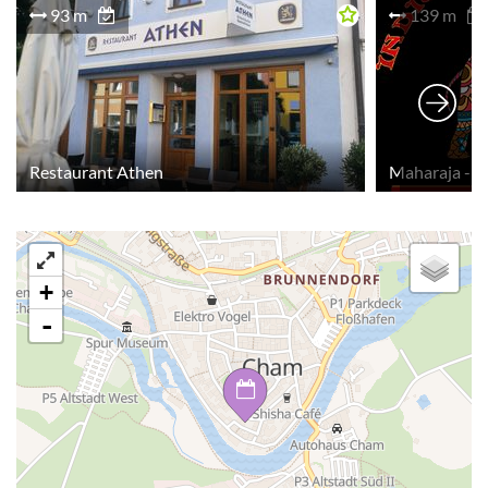
93 m
139 m
Restaurant Athen
Maharaja - i
+
-