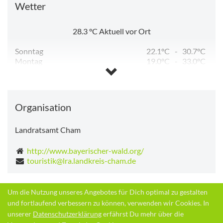
Wetter
28.3
°C
Aktuell vor Ort
Sonntag
22.1°C
-
30.7°C
Montag
19.0°C
-
33.0°C
Dienstag
16.1°C
-
29.4°C
Mittwoch
13.6°C
-
29.1°C
Donnerstag
12.7°C
-
29.7°C
Freitag
13.7°C
-
25.7°C
Organisation
Landratsamt Cham
http://www.bayerischer-wald.org/
touristik@lra.landkreis-cham.de
Um die Nutzung unseres Angebotes für Dich optimal zu gestalten
Zurück
und fortlaufend verbessern zu können, verwenden wir Cookies. In
unserer
Datenschutzerklärung
erfährst Du mehr über die