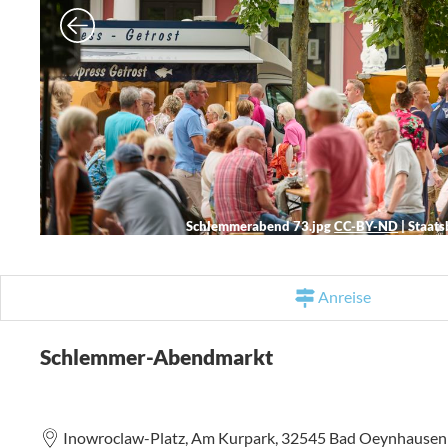
Schlemmerabend 73.jpg
CC-BY-ND
|
Staats
Anreise
Schlemmer-Abendmarkt
Inowroclaw-Platz,
Am Kurpark,
32545
Bad Oeynhause