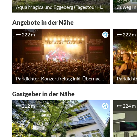
Aqua Magica und Eggeberg (Tagestour HF2)
Angebote in der Nähe
222 m
222 m
Parklichter-Konzertfreitag inkl. Übernachtung
Parklicht
Gastgeber in der Nähe
212 m
224 m