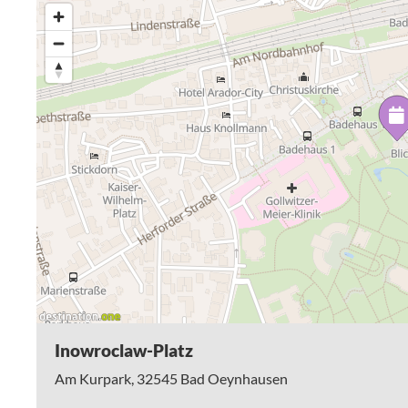
21. Mai
11. Juni
09. Juli
13. August
10. September
Inowroclaw-Platz
Am Kurpark,
32545
Bad Oeynhausen