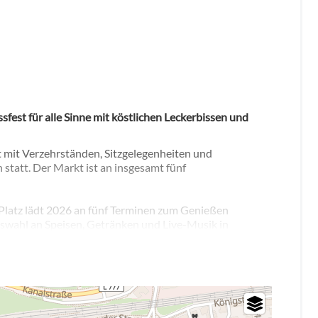
est für alle Sinne mit köstlichen Leckerbissen und
 mit Verzehrständen, Sitzgelegenheiten und
statt. Der Markt ist an insgesamt fünf
latz lädt 2026 an fünf Terminen zum Genießen
Auswahl an Speisen, Getränken und Live-Musik in
 Bratwurst, Döner oder Flammlachs sorgen neue
wls, Kumpir, Crêpes, Cocktails und italienisches
äten, Antipasti und hausgemachte Limonaden.
angebot geben.