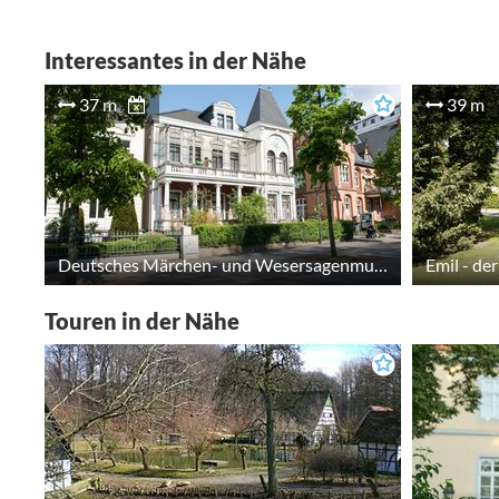
Interessantes in der Nähe
37 m
39 m
Deutsches Märchen- und Wesersagenmuseum
Emil - de
Touren in der Nähe