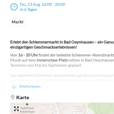
Do., 13 Aug. 16:00 - 20:00
in 6 Tagen
Markt
Erlebt den Schlemmermarkt in Bad Oeynhausen – ein Genussf
einzigartigen Geschmackserlebnissen!
Von
16 - 20 Uhr
findet der beliebte Schlemmer-Abendmarkt
Musik auf dem
Inowroclaw-Platz
mitten in Bad Oeynhausen 
Terminen von Mai bis September geplant.
Der beliebte Schlemmer-Abendmarkt auf dem Inowroclaw-P
und Verweilen ein. Die Besucher erwartet eine vielfältige 
entspannter Atmosphäre. Neben bewährten Klassikern wie
Weiterlesen
Stände für frischen Genuss: Pasta aus dem Parmesanlaib, Bo
Gebäck stehen ebenso auf dem Programm wie Wildspezialit
Karte
An jedem Veranstaltungstag wird es ein kulturelles Begleit
Die Termine im Überblick: