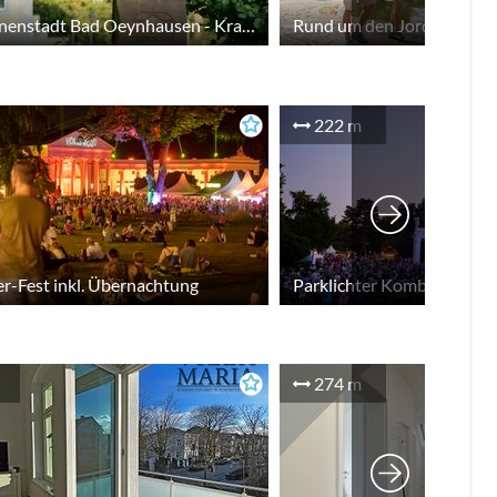
Zuweg Innenstadt Bad Oeynhausen - Krause Buche
Rund um den Jordansprud
222 m
er-Fest inkl. Übernachtung
274 m