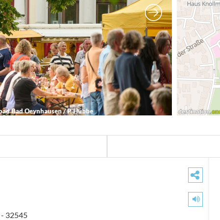
bad Bad Oeynhausen / P. Hübbe
n
- 32545