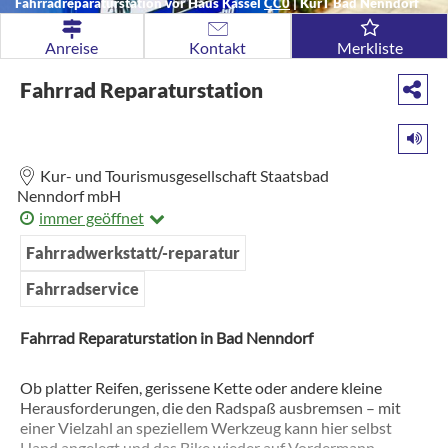
Fahrradreparaturstation vor Haus Kassel
CC0
|
KurT Bad Nenndorf
Anreise
Kontakt
Merkliste
Fahrrad Reparaturstation
Kur- und Tourismusgesellschaft Staatsbad
Nenndorf mbH
immer geöffnet
Fahrradwerkstatt/-reparatur
Fahrradservice
Fahrrad Reparaturstation in Bad Nenndorf
Ob platter Reifen, gerissene Kette oder andere kleine
Herausforderungen, die den Radspaß ausbremsen – mit
einer Vielzahl an speziellem Werkzeug kann hier selbst
Hand angelegt und das Bike wieder auf Vordermann