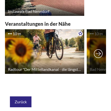
Instawalk Bad Nenndorf
Veranstaltungen in der Nähe
10 m
10 m
Radtour "Der Mittellandkanal - die längste Wasserstraße Deutschlands"
Zurück