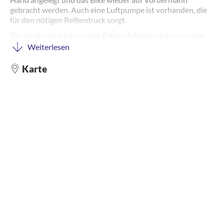
gebracht werden. Auch eine Luftpumpe ist vorhanden, die
für den nötigen Reifendruck sorgt.
Die qualitativ hochwertige Fahrrad-Repairstation wurde
aus Fördermitteln des Citymanagements Bad Nenndorf
Weiterlesen
errichtet. Sie steht vor dem Haus Kassel, in dem sich auch
die Tourist-Information der Kurstadt am Deister befindet.
Karte
Die Station ist täglich rund um die Uhr einsatzbereit.